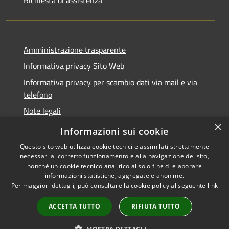
Amministrazione trasparente
Informativa privacy Sito Web
Informativa privacy per scambio dati via mail e via
telefono
Note legali
×
Dichiarazione di accessibilità
Informazioni sui cookie
Questo sito web utilizza cookie tecnici e assimilati strettamente
necessari al corretto funzionamento e alla navigazione del sito,
nonché un cookie tecnico analitico al solo fine di elaborare
informazioni statistiche, aggregate e anonime.
RSS
Copyright © 2026 • Comune di
Per maggiori dettagli, può consultare la cookie policy al seguente
link
Accessibilità
Verano Brianza • Powered by
Privacy
Municipium
Accesso
•
ACCETTA TUTTO
RIFIUTA TUTTO
Cookie
redazione
Mappa del sito