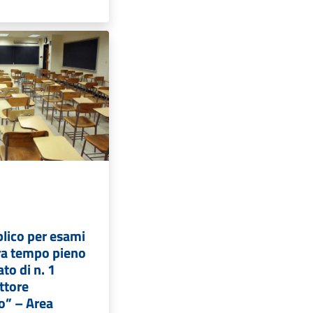
lico per esami
ura tempo pieno
to di n. 1
uttore
o” – Area