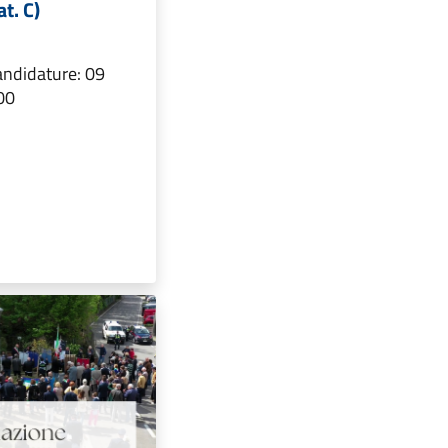
at. C)
andidature: 09
00