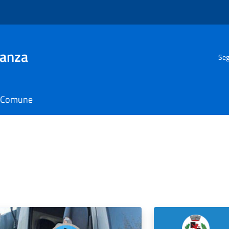
ianza
Seg
il Comune