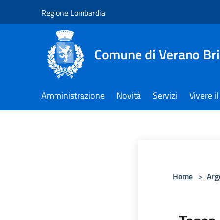
Salta al contenuto principale
Regione Lombardia
Comune di Verano Br
Amministrazione
Novità
Servizi
Vivere 
Home
>
Arg