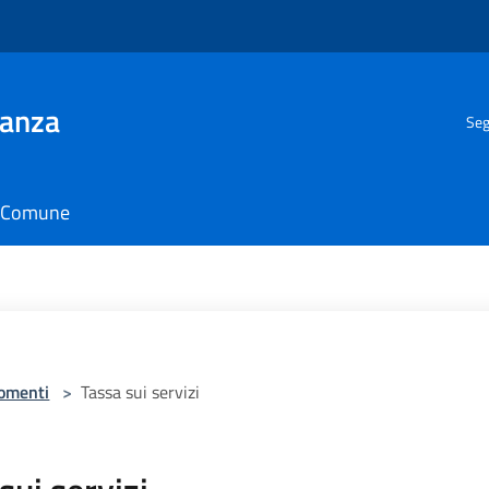
ianza
Seg
il Comune
omenti
>
Tassa sui servizi