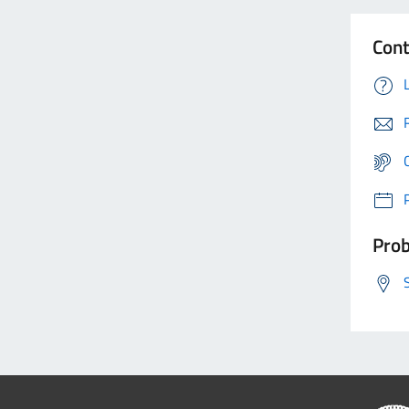
Cont
Prob