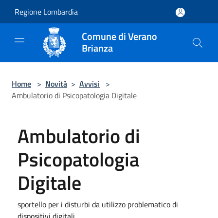
Salta al contenuto principale
Regione Lombardia
Comune di Verano
Brianza
Home
>
Novità
>
Avvisi
>
Ambulatorio di Psicopatologia Digitale
Ambulatorio di
Psicopatologia
Digitale
sportello per i disturbi da utilizzo problematico di
dispositivi digitali