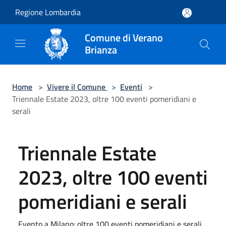
Salta al contenuto principale
Regione Lombardia
Comune di Verano
Brianza
Home
>
Vivere il Comune
>
Eventi
>
Triennale Estate 2023, oltre 100 eventi pomeridiani e
serali
Triennale Estate
2023, oltre 100 eventi
pomeridiani e serali
Evento a Milano: oltre 100 eventi pomeridiani e serali